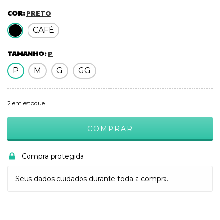
COR:
PRETO
CAFÉ
TAMANHO:
P
P
M
G
GG
2
em estoque
Compra protegida
Seus dados cuidados durante toda a compra.