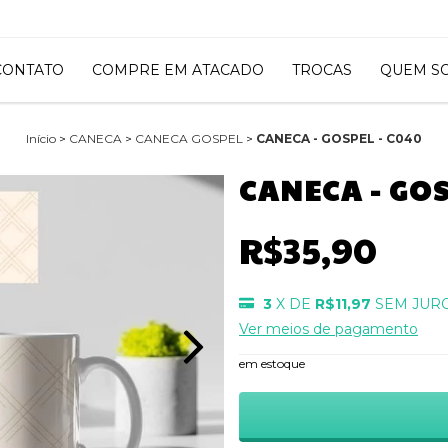
CONTATO
COMPRE EM ATACADO
TROCAS
QUEM S
Início
>
CANECA
>
CANECA GOSPEL
>
CANECA - GOSPEL - C040
CANECA - GOS
R$35,90
3
X DE
R$11,97
SEM JUR
Ver meios de pagamento
em estoque