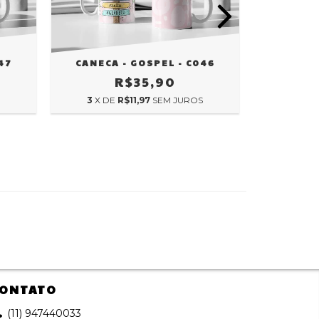
47
CANECA - GOSPEL - C046
CANECA
R$35,90
3
X DE
R$11,97
SEM JUROS
3
X D
ONTATO
(11) 947440033