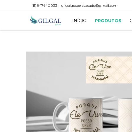
(11) 947440033
gilgalgospelatacado@gmail.com
INÍCIO
PRODUTOS