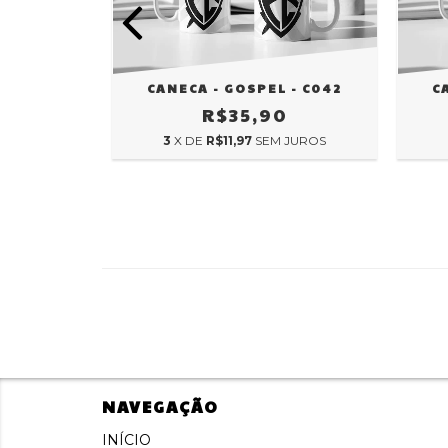
 - C045
CANECA - GOSPEL - C042
C
0
R$35,90
 JUROS
3
X DE
R$11,97
SEM JUROS
NAVEGAÇÃO
INÍCIO