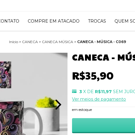
CONTATO
COMPRE EM ATACADO
TROCAS
QUEM S
Início
>
CANECA
>
CANECA MÚSICA
>
CANECA - MÚSICA - C069
CANECA - MÚS
R$35,90
3
X DE
R$11,97
SEM JUR
Ver meios de pagamento
em estoque