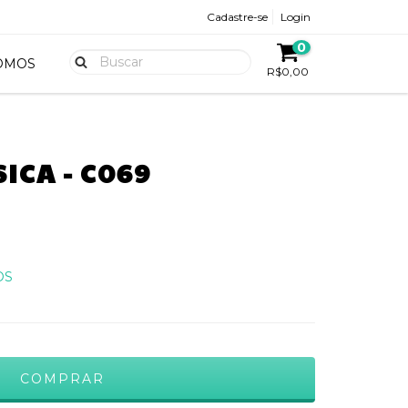
Cadastre-se
Login
0
OMOS
R$0,00
ICA - C069
OS