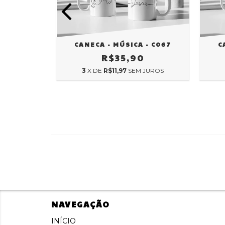
CANECA - MÚSICA - C067
 - C068
C
R$35,90
0
3
X DE
R$11,97
SEM JUROS
 JUROS
NAVEGAÇÃO
INÍCIO