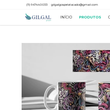
(11) 947440033
gilgalgospelatacado@gmail.com
INÍCIO
PRODUTOS