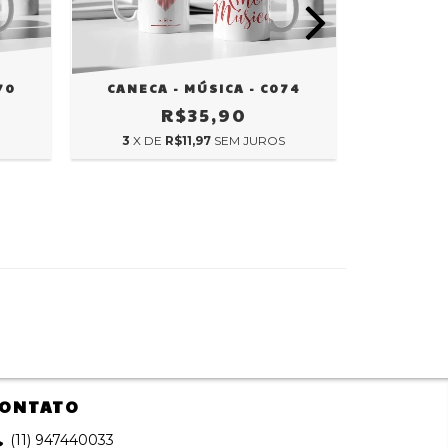
70
CANECA - MÚSICA - C074
CANECA
R$35,90
3
X DE
R$11,97
SEM JUROS
3
X D
ONTATO
(11) 947440033